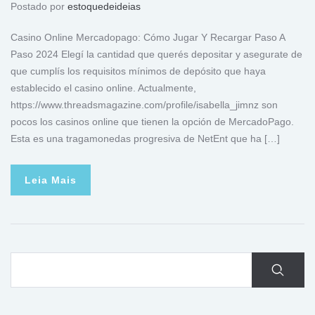
Postado por
estoquedeideias
Casino Online Mercadopago: Cómo Jugar Y Recargar Paso A
Paso 2024 Elegí la cantidad que querés depositar y asegurate de
que cumplís los requisitos mínimos de depósito que haya
establecido el casino online. Actualmente,
https://www.threadsmagazine.com/profile/isabella_jimnz son
pocos los casinos online que tienen la opción de MercadoPago.
Esta es una tragamonedas progresiva de NetEnt que ha […]
Leia Mais