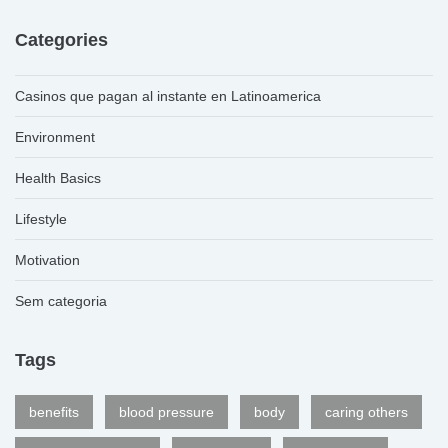
Categories
Casinos que pagan al instante en Latinoamerica
Environment
Health Basics
Lifestyle
Motivation
Sem categoria
Tags
benefits
blood pressure
body
caring others