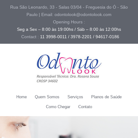
Rua São Leonardo, 33 - Salas 03/04 - Freguesia do Ó - São
Paulo | Email: odontolook@odontolook.com
Opening Hours :
Seg a Sex – 8:00 às 19:00hs / Sáb – 8:00 às 12:00hs
Contact :
11 3998-0011 / 3978-2201 / 94617-0186
Home
Quem Somos
Serviços
Planos de Saúde
Como Chegar
Contato