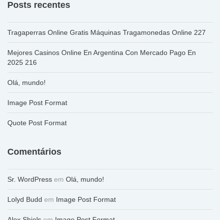
Posts recentes
Tragaperras Online Gratis Máquinas Tragamonedas Online 227
Mejores Casinos Online En Argentina Con Mercado Pago En
2025 216
Olá, mundo!
Image Post Format
Quote Post Format
Comentários
Sr. WordPress
em
Olá, mundo!
Lolyd Budd
em
Image Post Format
Alex Shiels
em
Image Post Format